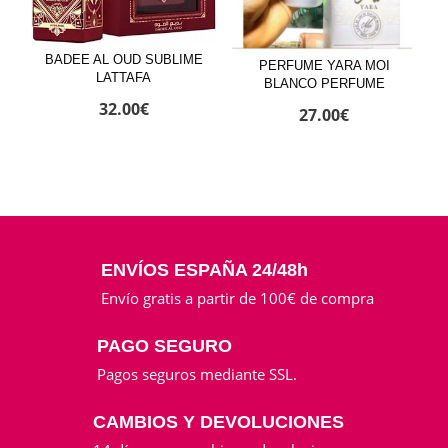
BADEE AL OUD SUBLIME
PERFUME YARA MOI
LATTAFA
BLANCO PERFUME
32.00
€
27.00
€
ENVÍOS ESPAÑA 24/48h
Envío gratis a partir de 100€ de compra
PAGO SEGURO
Pagos seguros mediante SSL.
CAMBIOS Y DEVOLUCIONES