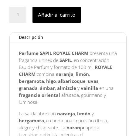
SAPIL
Añadir al carrito
ROYALE
CHARM
cantidad
Descripción
Perfume SAPIL ROYALE CHARM
presenta una
fragancia unisex de
SAPIL
, en concentración
Eau de Parfum y formato de 100 ml.
ROYALE
CHARM
combina
naranja
,
limón
,
bergamota
,
higo
,
albaricoque
,
uvas
,
granada
,
ámbar
,
almizcle
y
vainilla
en una
fragancia oriental
afrutada, gourmand y
luminosa.
La salida abre con
naranja
,
limón
y
bergamota
, creando una impresión cítrica,
alegre y chispeante. La
naranja
aporta
jugosidad optimista, mientras el