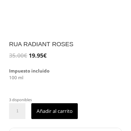
RUA RADIANT ROSES
El
El
35.00
€
19.95
€
precio
precio
original
actual
Impuesto incluido
era:
es:
100 ml
35.00€.
19.95€.
3 disponibles
RUA
Añadir al carrito
RADIANT
ROSES
cantidad