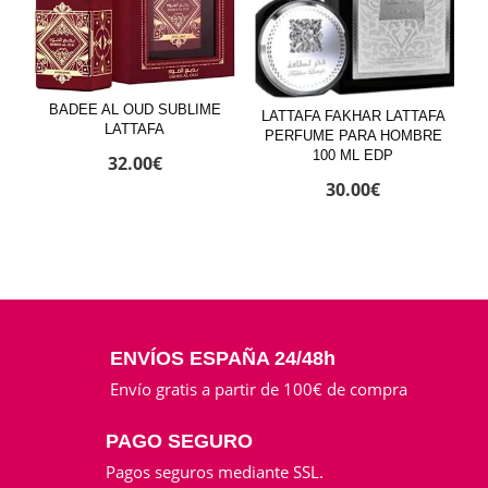
BADEE AL OUD SUBLIME
LATTAFA FAKHAR LATTAFA
LATTAFA
PERFUME PARA HOMBRE
100 ML EDP
32.00
€
30.00
€
ENVÍOS ESPAÑA 24/48h
Envío gratis a partir de 100€ de compra
PAGO SEGURO
Pagos seguros mediante SSL.