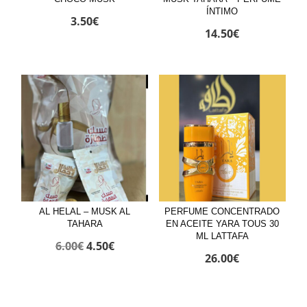
ÍNTIMO
3.50
€
14.50
€
AL HELAL – MUSK AL
PERFUME CONCENTRADO
TAHARA
EN ACEITE YARA TOUS 30
ML LATTAFA
El
El
6.00
€
4.50
€
26.00
€
precio
precio
original
actual