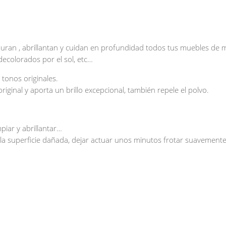
auran , abrillantan y cuidan en profundidad todos tus muebles de 
 decolorados por el sol, etc…
tonos originales.
riginal y aporta un brillo excepcional, también repele el polvo.
piar y abrillantar…
e la superficie dañada, dejar actuar unos minutos frotar suaveme