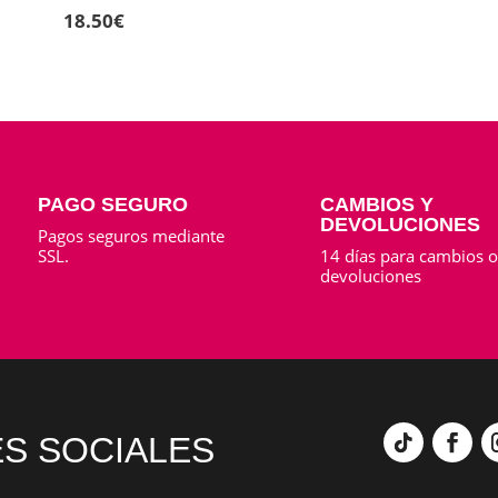
18.50
€
PAGO SEGURO
CAMBIOS Y
DEVOLUCIONES
Pagos seguros mediante
SSL.
14 días para cambios 
devoluciones
S SOCIALES