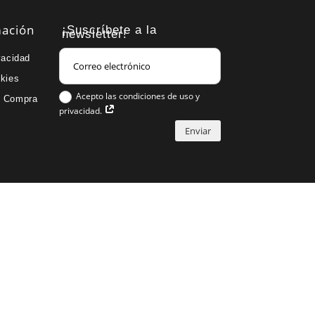
mación
¡Suscríbete a la
newsletter!
vacidad
okies
Acepto las condiciones de uso y
e Compra
privacidad.
Enviar