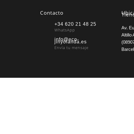
Contacto
Ubic
Tien
+34 620 21 48 25
Av. Eu
WhatsApp
Altillo 
info@eco-
jinyolanda.es
(08907
Envía tu mensaje
Barce