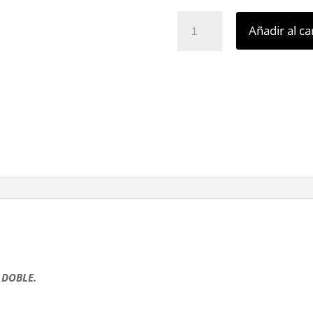
PACK
Añadir al ca
DOBLE
ECO-
JIN
OLEO
COMBINABLE
750ML
X2
cantidad
K DOBLE.