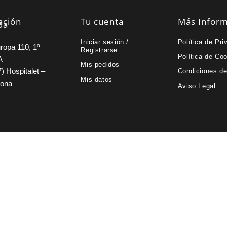
ación
Tu cuenta
Más Infor
da
Iniciar sesión /
Política de Pri
ropa 110, 1º
Registrarse
Política de Co
A
Mis pedidos
) Hospitalet –
Condiciones d
Mis datos
lona
Aviso Legal