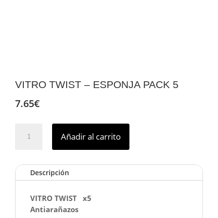
VITRO TWIST – ESPONJA PACK 5
7.65
€
VITRO
Añadir al carrito
TWIST
–
ESPONJA
Descripción
PACK
5
cantidad
VITRO TWIST x5
Antiarañazos