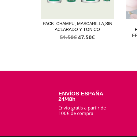
PACK: CHAMPU, MASCARILLA,SIN
ACLARADO Y TONICO
F
El
El
51.50
€
47.50
€
precio
precio
original
actual
era:
es:
51.50€.
47.50€.
ENVÍOS ESPAÑA
24/48h
Envío gratis a partir de
100€ de compra