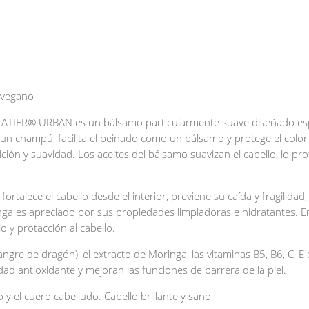
 vegano
LATIER® URBAN es un bálsamo particularmente suave diseñado espe
 un champú, facilita el peinado como un bálsamo y protege el color
ición y suavidad. Los aceites del bálsamo suavizan el cabello, lo pr
rtalece el cabello desde el interior, previene su caída y fragilidad
nga es apreciado por sus propiedades limpiadoras e hidratantes. En
lo y protacción al cabello.
angre de dragón), el extracto de Moringa, las vitaminas B5, B6, C, E 
idad antioxidante y mejoran las funciones de barrera de la piel.
 y el cuero cabelludo. Cabello brillante y sano