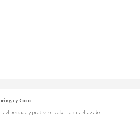
Y
COCO
cantidad
oringa y Coco
lita el peinado y protege el color contra el lavado