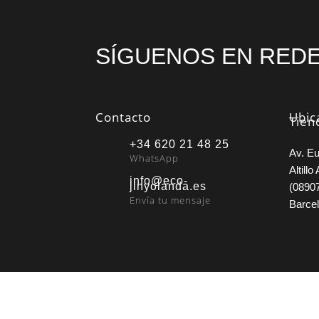
SÍGUENOS EN REDE
Contacto
Ubic
Tien
+34 620 21 48 25
Av. Eu
WhatsApp
Altillo 
info@eco-
jinyolanda.es
(08907
Envía tu mensaje
Barce