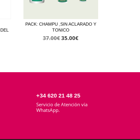
PACK: CHAMPU ,SIN ACLARADO Y
 DEL
TONICO
El
El
37.00
€
35.00
€
precio
precio
original
actual
era:
es:
37.00€.
35.00€.
+34 620 21 48 25
Servicio de Atención vía
o
WhatsApp.