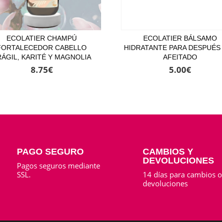
ECOLATIER CHAMPÚ
ECOLATIER BÁLSAMO
FORTALECEDOR CABELLO
HIDRATANTE PARA DESPUÉS
RÁGIL, KARITÉ Y MAGNOLIA
AFEITADO
8.75
€
5.00
€
PAGO SEGURO
CAMBIOS Y
DEVOLUCIONES
Pagos seguros mediante
SSL.
14 días para cambios 
devoluciones