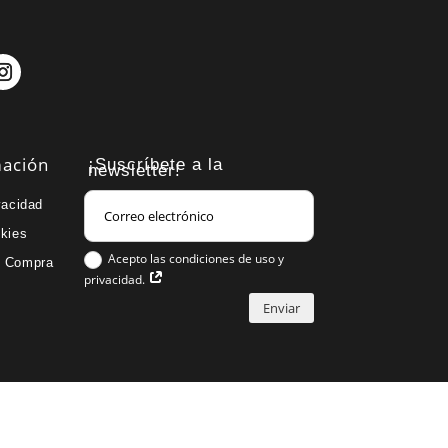
mación
¡Suscríbete a la
newsletter!
vacidad
okies
Acepto las condiciones de uso y
e Compra
privacidad.
Enviar