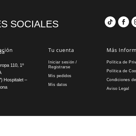
S SOCIALES
ación
Tu cuenta
Más Infor
da
Iniciar sesión /
Política de Pri
ropa 110, 1º
Registrarse
Política de Co
A
Mis pedidos
) Hospitalet –
Condiciones d
Mis datos
lona
Aviso Legal