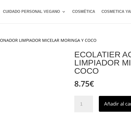
CUIDADO PERSONAL VEGANO
COSMÉTICA
COSMETICA YA
CIONADOR LIMPIADOR MICELAR MORINGA Y COCO
ECOLATIER A
LIMPIADOR M
COCO
8.75
€
ECOLATIER
Añadir al ca
ACONDICIONADOR
LIMPIADOR
MICELAR
MORINGA