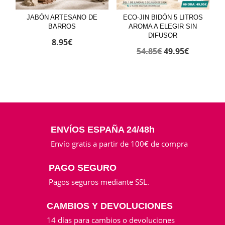
JABÓN ARTESANO DE
ECO-JIN BIDÓN 5 LITROS
BARROS
AROMA A ELEGIR SIN
DIFUSOR
8.95
€
El
El
54.85
€
49.95
€
precio
precio
original
actual
era:
es:
54.85€.
49.95€.
ENVÍOS ESPAÑA 24/48h
Envío gratis a partir de 100€ de compra
PAGO SEGURO
Pagos seguros mediante SSL.
CAMBIOS Y DEVOLUCIONES
14 días para cambios o devoluciones