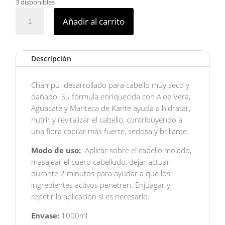
3 disponibles
Champú
Añadir al carrito
Super
Nutrición
DonaFlora
Descripción
cantidad
Champú
desarrollado para cabello muy seco y
dañado. Su fórmula enriquecida con Aloe Vera,
Aguacate y Manteca de Karité ayuda a hidratar,
nutrir y revitalizar el cabello, contribuyendo a
una fibra capilar más fuerte, sedosa y brillante.
Modo de uso:
Aplicar sobre el cabello mojado,
masajear el cuero cabelludo, dejar actuar
durante 2 minutos para ayudar a que los
ingredientes activos penetren. Enjuagar y
repetir la aplicación si es necesario.
Envase:
1000ml