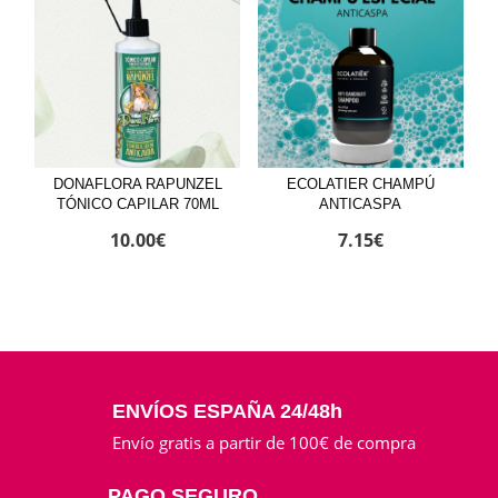
51.50€.
47.50€.
DONAFLORA RAPUNZEL
ECOLATIER CHAMPÚ
TÓNICO CAPILAR 70ML
ANTICASPA
10.00
€
7.15
€
ENVÍOS ESPAÑA 24/48h
Envío gratis a partir de 100€ de compra
PAGO SEGURO