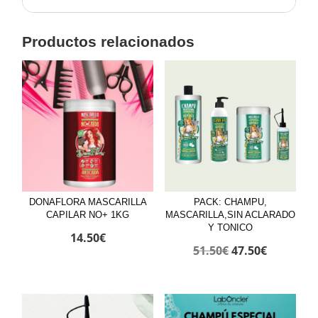
Productos relacionados
DONAFLORA MASCARILLA
PACK: CHAMPU,
CAPILAR NO+ 1KG
MASCARILLA,SIN ACLARADO
Y TONICO
14.50
€
El
El
51.50
€
47.50
€
precio
precio
original
actual
era:
es: