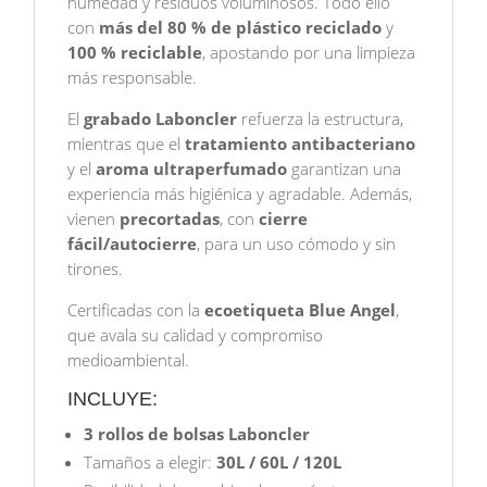
humedad y residuos voluminosos. Todo ello
con
más del 80 % de plástico reciclado
y
100 % reciclable
, apostando por una limpieza
más responsable.
El
grabado Laboncler
refuerza la estructura,
mientras que el
tratamiento antibacteriano
y el
aroma ultraperfumado
garantizan una
experiencia más higiénica y agradable. Además,
vienen
precortadas
, con
cierre
fácil/autocierre
, para un uso cómodo y sin
tirones.
Certificadas con la
ecoetiqueta Blue Angel
,
que avala su calidad y compromiso
medioambiental.
INCLUYE:
3 rollos de bolsas Laboncler
Tamaños a elegir:
30L / 60L / 120L