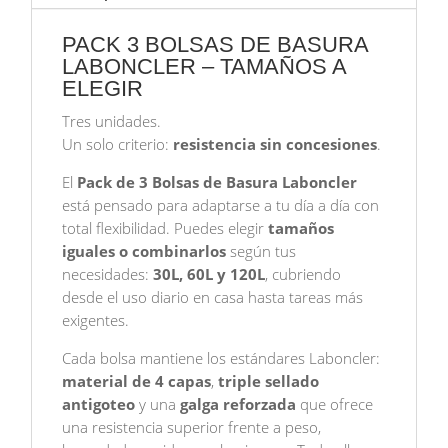
|
TAMAÑOS
PACK 3 BOLSAS DE BASURA
120L
LABONCLER – TAMAÑOS A
ELEGIR
60L
30L
Tres unidades.
|
Un solo criterio:
resistencia sin concesiones
.
IGUALES
O
El
Pack de 3 Bolsas de Basura Laboncler
COMBINADAS
está pensado para adaptarse a tu día a día con
|
total flexibilidad. Puedes elegir
tamaños
ANTIBACTERIANAS
iguales o combinarlos
según tus
Y
necesidades:
30L, 60L y 120L
, cubriendo
ULTRARESISTENTES
desde el uso diario en casa hasta tareas más
cantidad
exigentes.
Cada bolsa mantiene los estándares Laboncler:
material de 4 capas
,
triple sellado
antigoteo
y una
galga reforzada
que ofrece
una resistencia superior frente a peso,