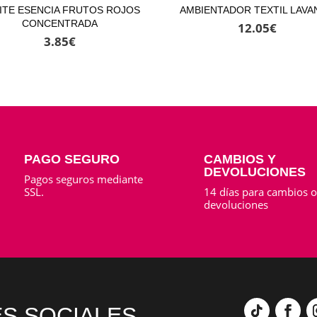
ITE ESENCIA FRUTOS ROJOS
AMBIENTADOR TEXTIL LAVA
CONCENTRADA
12.05
€
3.85
€
PAGO SEGURO
CAMBIOS Y
DEVOLUCIONES
Pagos seguros mediante
SSL.
14 días para cambios 
devoluciones
S SOCIALES