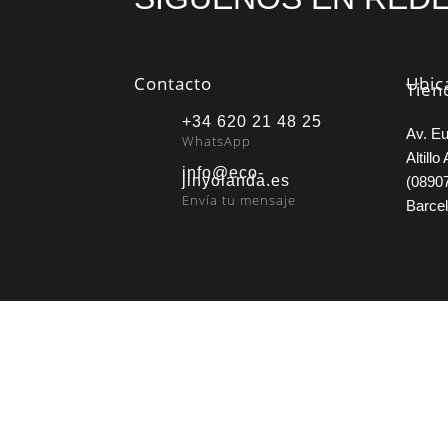
Contacto
Ubic
Tien
+34 620 21 48 25
Av. Eu
WhatsApp
Altillo 
info@eco-
jinyolanda.es
(08907
Envía tu mensaje
Barce