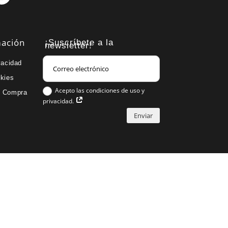
mación
¡Suscríbete a la
newsletter!
vacidad
okies
Acepto las condiciones de uso y
e Compra
privacidad.
Enviar