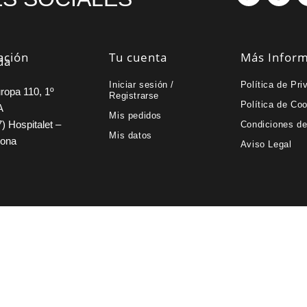
ación
Tu cuenta
Más Infor
da
Iniciar sesión /
Política de Pri
ropa 110, 1º
Registrarse
Política de Co
A
Mis pedidos
) Hospitalet –
Condiciones d
Mis datos
lona
Aviso Legal