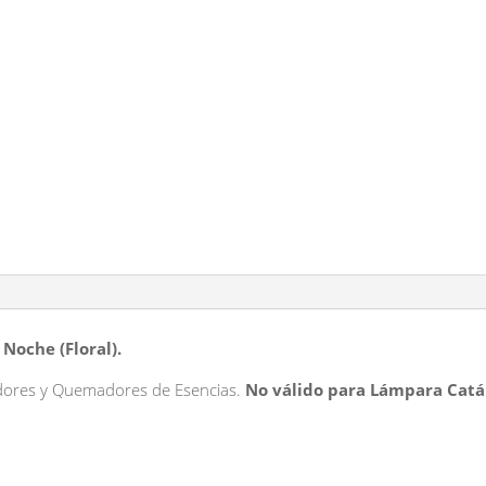
Noche
Concentrada
cantidad
Noche (Floral).
dores y Quemadores de Esencias.
No válido para Lámpara Catál