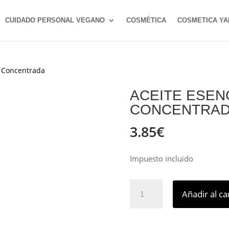
CUIDADO PERSONAL VEGANO
COSMÉTICA
COSMETICA YA
 Concentrada
ACEITE ESEN
CONCENTRA
3.85
€
Impuesto incluido
Aceite
Añadir al ca
Esencia
Dama
de