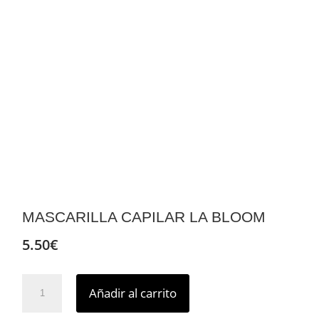
MASCARILLA CAPILAR LA BLOOM
5.50
€
Mascarilla
Añadir al carrito
capilar
La