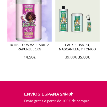
37.00€.
35.00€.
DONAFLORA MASCARILLA
PACK: CHAMPU,
RAPUNZEL 1KG
MASCARILLA, Y TONICO
El
El
14.50
€
39.00
€
35.00
€
precio
precio
original
actual
era:
es:
39.00€.
35.00€.
ENVÍOS ESPAÑA 24/48h
Envío gratis a partir de 100€ de compra