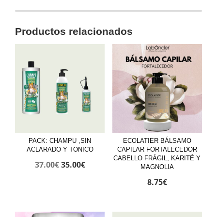
Bloom
cantidad
Productos relacionados
PACK: CHAMPU ,SIN
ECOLATIER BÁLSAMO
ACLARADO Y TONICO
CAPILAR FORTALECEDOR
CABELLO FRÁGIL, KARITÉ Y
El
El
37.00
€
35.00
€
MAGNOLIA
precio
precio
8.75
€
original
actual
era:
es: