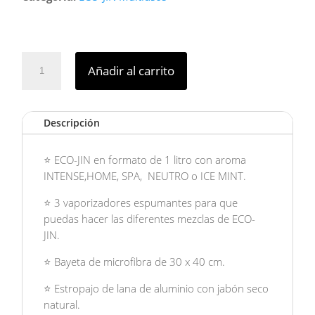
KIT
Añadir al carrito
DE
INICIO
ECO-
Descripción
JIN
GLOW
cantidad
⭐ ECO-JIN en formato de 1 litro con aroma
INTENSE,HOME, SPA, NEUTRO o ICE MINT.
⭐ 3 vaporizadores espumantes para que
puedas hacer las diferentes mezclas de ECO-
JIN.
⭐ Bayeta de microfibra de 30 x 40 cm.
⭐ Estropajo de lana de aluminio con jabón seco
natural.