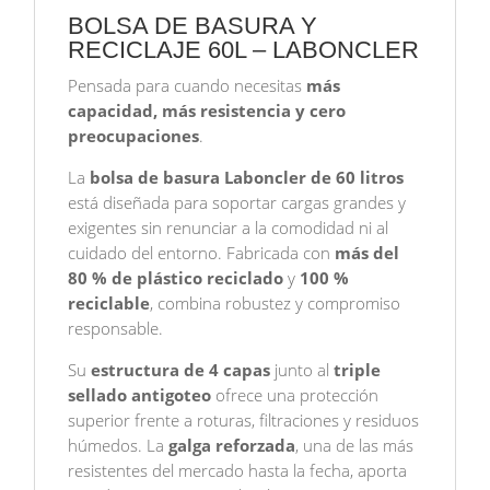
SERVICIOS
BOLSA DE BASURA Y
|
RECICLAJE 60L – LABONCLER
80X90CM
Pensada para cuando necesitas
más
|
capacidad, más resistencia y cero
RESISTENTE
preocupaciones
.
Y
ANTIBACTERIANA
La
bolsa de basura Laboncler de 60 litros
cantidad
está diseñada para soportar cargas grandes y
exigentes sin renunciar a la comodidad ni al
cuidado del entorno. Fabricada con
más del
80 % de plástico reciclado
y
100 %
reciclable
, combina robustez y compromiso
responsable.
Su
estructura de 4 capas
junto al
triple
sellado antigoteo
ofrece una protección
superior frente a roturas, filtraciones y residuos
húmedos. La
galga reforzada
, una de las más
resistentes del mercado hasta la fecha, aporta