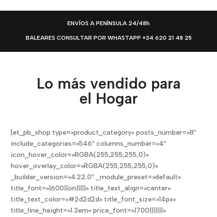
ENVÍOS A PENÍNSULA 24/48h
BALEARES CONSULTAR POR WHASTAPP +34 620 21 48 25
Lo más vendido para
el Hogar
[et_pb_shop type=»product_category» posts_number=»8″
include_categories=»546″ columns_number=»4″
icon_hover_color=»RGBA(255,255,255,0)»
hover_overlay_color=»RGBA(255,255,255,0)»
_builder_version=»4.22.0″ _module_preset=»default»
title_font=»|600||on|||||» title_text_align=»center»
title_text_color=»#2d2d2d» title_font_size=»14px»
title_line_height=»1.3em» price_font=»|700|||||||»