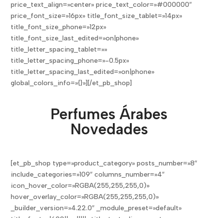
price_text_align=»center» price_text_color=»#000000″
price_font_size=»16px» title_font_size_tablet=»14px»
title_font_size_phone=»12px»
title_font_size_last_edited=»on|phone»
title_letter_spacing_tablet=»»
title_letter_spacing_phone=»-0.5px»
title_letter_spacing_last_edited=»on|phone»
global_colors_info=»{}»][/et_pb_shop]
Perfumes Árabes
Novedades
[et_pb_shop type=»product_category» posts_number=»8″
include_categories=»109″ columns_number=»4″
icon_hover_color=»RGBA(255,255,255,0)»
hover_overlay_color=»RGBA(255,255,255,0)»
_builder_version=»4.22.0″ _module_preset=»default»