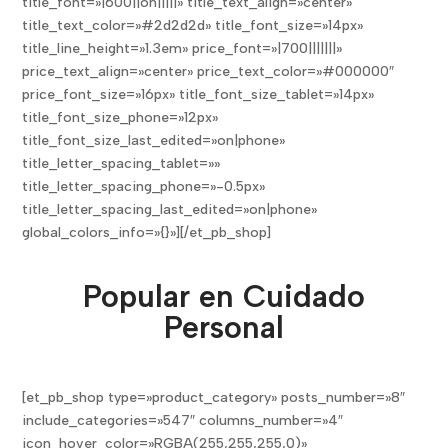
title_font=»|600||on|||||» title_text_align=»center»
title_text_color=»#2d2d2d» title_font_size=»14px»
title_line_height=»1.3em» price_font=»|700|||||||»
price_text_align=»center» price_text_color=»#000000″
price_font_size=»16px» title_font_size_tablet=»14px»
title_font_size_phone=»12px»
title_font_size_last_edited=»on|phone»
title_letter_spacing_tablet=»»
title_letter_spacing_phone=»-0.5px»
title_letter_spacing_last_edited=»on|phone»
global_colors_info=»{}»][/et_pb_shop]
Popular en Cuidado
Personal
[et_pb_shop type=»product_category» posts_number=»8″
include_categories=»547″ columns_number=»4″
icon_hover_color=»RGBA(255,255,255,0)»