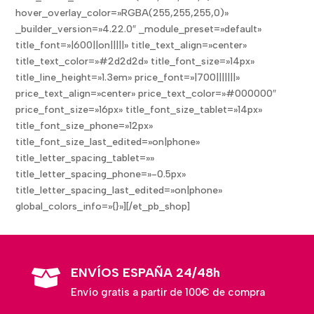
hover_overlay_color=»RGBA(255,255,255,0)»
_builder_version=»4.22.0″ _module_preset=»default»
title_font=»|600||on|||||» title_text_align=»center»
title_text_color=»#2d2d2d» title_font_size=»14px»
title_line_height=»1.3em» price_font=»|700|||||||»
price_text_align=»center» price_text_color=»#000000″
price_font_size=»16px» title_font_size_tablet=»14px»
title_font_size_phone=»12px»
title_font_size_last_edited=»on|phone»
title_letter_spacing_tablet=»»
title_letter_spacing_phone=»-0.5px»
title_letter_spacing_last_edited=»on|phone»
global_colors_info=»{}»][/et_pb_shop]
ENVÍOS ESPAÑA 24/48h

Envío gratis a partir de 100€ de compra