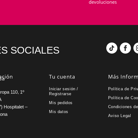
devoluciones
S SOCIALES
ación
Tu cuenta
Más Infor
da
Iniciar sesión /
Política de Pri
ropa 110, 1º
Registrarse
Política de Co
A
Mis pedidos
) Hospitalet –
Condiciones d
Mis datos
lona
Aviso Legal