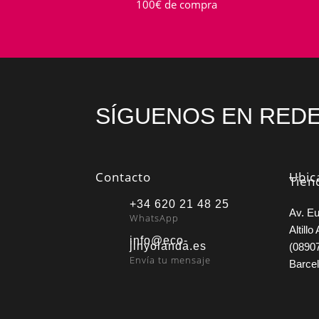
100€ de compra
SÍGUENOS EN REDE
Contacto
Ubic
Tien
+34 620 21 48 25
Av. Eu
WhatsApp
Altillo 
info@eco-
jinyolanda.es
(08907
Envía tu mensaje
Barce