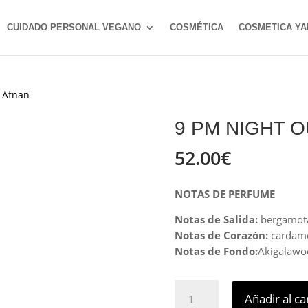
CUIDADO PERSONAL VEGANO
COSMÉTICA
COSMETICA YA
 Afnan
9 PM NIGHT 
52.00
€
NOTAS DE PERFUME
Notas de Salida:
bergamota
Notas de Corazón:
cardamo
Notas de Fondo:
Akigalawo
9
Añadir al ca
PM