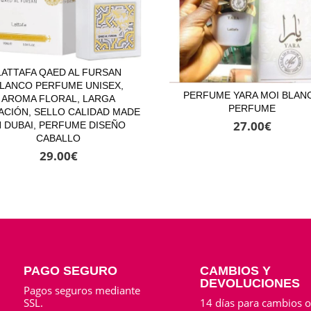
LATTAFA QAED AL FURSAN
LANCO PERFUME UNISEX,
PERFUME YARA MOI BLAN
AROMA FLORAL, LARGA
PERFUME
ACIÓN, SELLO CALIDAD MADE
27.00
€
N DUBAI, PERFUME DISEÑO
CABALLO
29.00
€
PAGO SEGURO
CAMBIOS Y
DEVOLUCIONES
Pagos seguros mediante
SSL.
14 días para cambios 