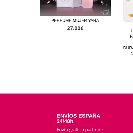
PERFUME MUJER YARA
27.00
€
B
DUR
I
ENVÍOS ESPAÑA
24/48h
Envío gratis a partir de