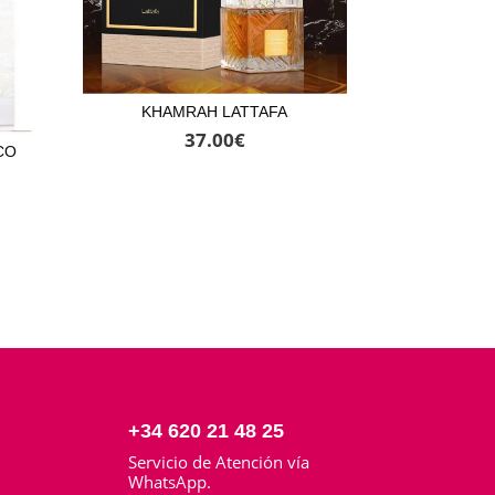
KHAMRAH LATTAFA
37.00
€
CO
+34 620 21 48 25
Servicio de Atención vía
o
WhatsApp.