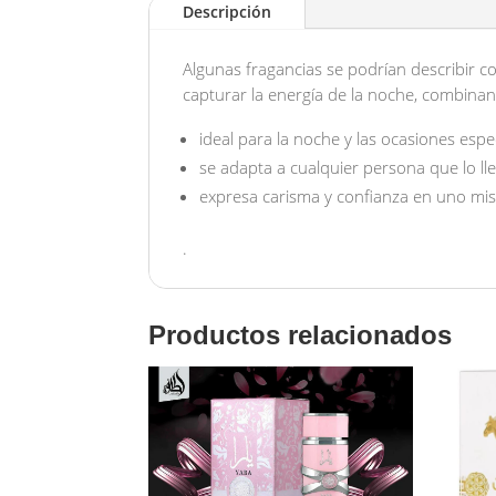
Descripción
Algunas fragancias se podrían describir 
capturar la energía de la noche, combinan
ideal para la noche y las ocasiones espe
se adapta a cualquier persona que lo ll
expresa carisma y confianza en uno m
.
Productos relacionados