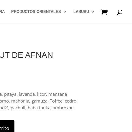
RA
PRODUCTOS ORIENTALES
LABUBU
OUT DE AFNAN
, pitaya, lavanda, licor, manzana
mo, mahonia, gamuza, Toffee, cedro
od®, pachuli, haba tonka, ambroxan
rrito