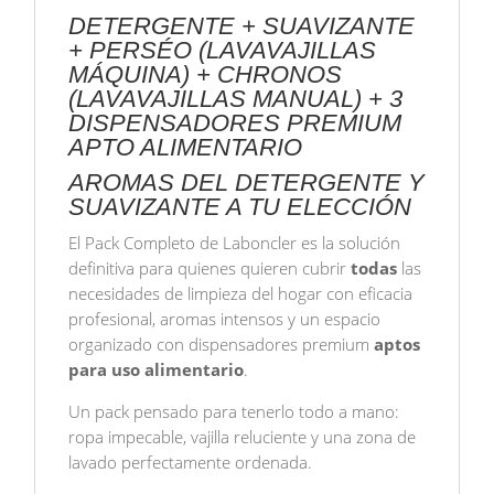
PERSEO
DETERGENTE + SUAVIZANTE
+
+ PERSÉO (LAVAVAJILLAS
MÁQUINA) + CHRONOS
CHRONOS
(LAVAVAJILLAS MANUAL) + 3
A
DISPENSADORES PREMIUM
ELEGIR
APTO ALIMENTARIO
+
3
AROMAS DEL DETERGENTE Y
DISPENSADORES
SUAVIZANTE A TU ELECCIÓN
cantidad
El Pack Completo de Laboncler es la solución
definitiva para quienes quieren cubrir
todas
las
necesidades de limpieza del hogar con eficacia
profesional, aromas intensos y un espacio
organizado con dispensadores premium
aptos
para uso alimentario
.
Un pack pensado para tenerlo todo a mano:
ropa impecable, vajilla reluciente y una zona de
lavado perfectamente ordenada.