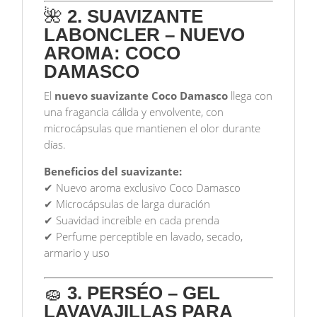
🌺
2. SUAVIZANTE
LABONCLER – NUEVO
AROMA: COCO
DAMASCO
El
nuevo suavizante Coco Damasco
llega con
una fragancia cálida y envolvente, con
microcápsulas que mantienen el olor durante
días.
Beneficios del suavizante:
✔ Nuevo aroma exclusivo Coco Damasco
✔ Microcápsulas de larga duración
✔ Suavidad increíble en cada prenda
✔ Perfume perceptible en lavado, secado,
armario y uso
🧽
3. PERSÉO – GEL
LAVAVAJILLAS PARA