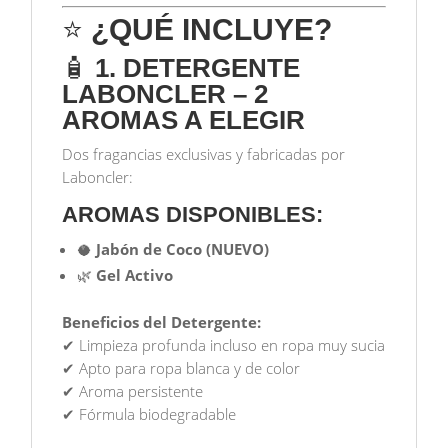
⭐
¿QUÉ INCLUYE?
🧴
1. DETERGENTE
LABONCLER – 2
AROMAS A ELEGIR
Dos fragancias exclusivas y fabricadas por
Laboncler:
AROMAS DISPONIBLES:
🥥
Jabón de Coco (NUEVO)
🌿
Gel Activo
Beneficios del Detergente:
✔ Limpieza profunda incluso en ropa muy sucia
✔ Apto para ropa blanca y de color
✔ Aroma persistente
✔ Fórmula biodegradable