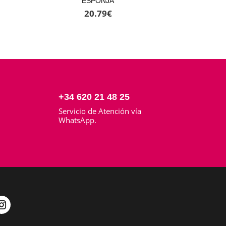
ESPONJA
20.79
€
+34 620 21 48 25
Servicio de Atención vía
o
WhatsApp.