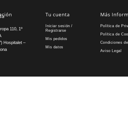
ación
Tu cuenta
Más Infor
da
Iniciar sesión /
Política de Pri
ropa 110, 1º
Registrarse
Política de Co
A
Mis pedidos
) Hospitalet –
Condiciones d
Mis datos
lona
Aviso Legal