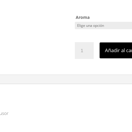
Aroma
PACK
Añadir al ca
6
Limpieza
ECOJIN+DIFUSOR+FREGONAS
OPTIMUS
Y
TRAPEADORA
cantidad
fusor