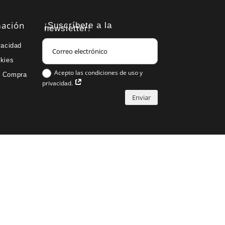
mación
¡Suscríbete a la
newsletter!
vacidad
okies
Acepto las condiciones de uso y
e Compra
privacidad.
Enviar