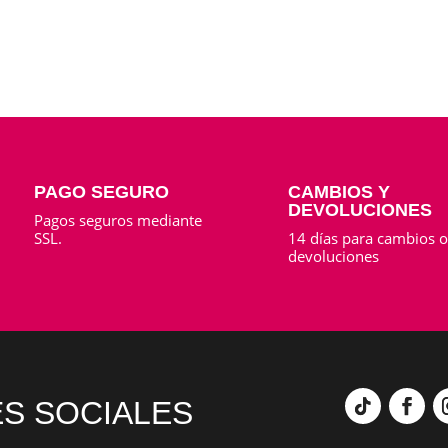
PAGO SEGURO
CAMBIOS Y
DEVOLUCIONES
Pagos seguros mediante
SSL.
14 días para cambios 
devoluciones
S SOCIALES