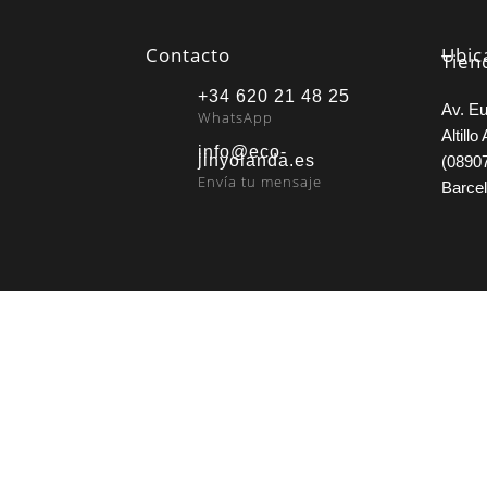
Contacto
Ubic
Tien
+34 620 21 48 25
Av. Eu
WhatsApp
Altillo 
info@eco-
jinyolanda.es
(08907
Envía tu mensaje
Barce