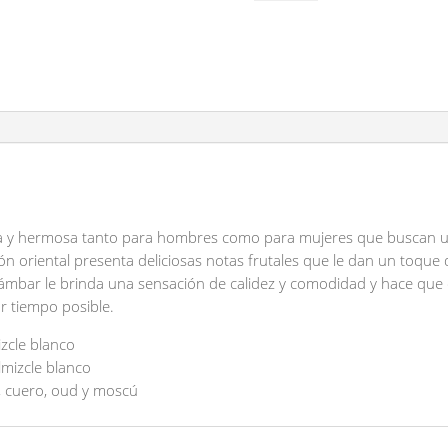
(copia)
cantidad
a y hermosa tanto para hombres como para mujeres que buscan 
ión oriental presenta deliciosas notas frutales que le dan un toque 
 ámbar le brinda una sensación de calidez y comodidad y hace qu
r tiempo posible.
zcle blanco
mizcle blanco
cuero, oud y moscú