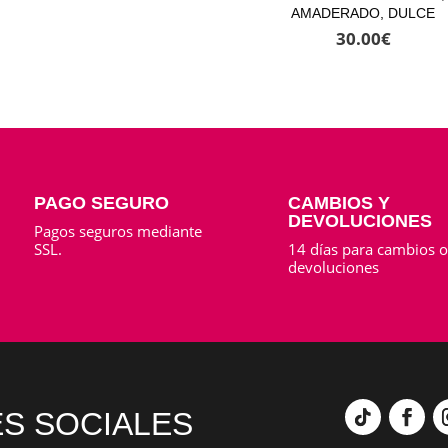
AMADERADO, DULCE
30.00
€
PAGO SEGURO
CAMBIOS Y
DEVOLUCIONES
Pagos seguros mediante
SSL.
14 días para cambios 
devoluciones
S SOCIALES