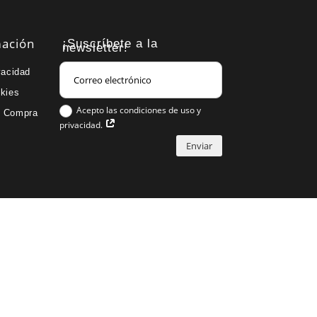
mación
¡Suscríbete a la
newsletter!
vacidad
okies
Acepto las condiciones de uso y
e Compra
privacidad.
Enviar