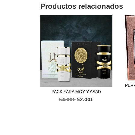
Productos relacionados
PER
PACK YARA MOY Y ASAD
El
El
54.00
€
52.00
€
precio
precio
original
actual
era:
es:
54.00€.
52.00€.