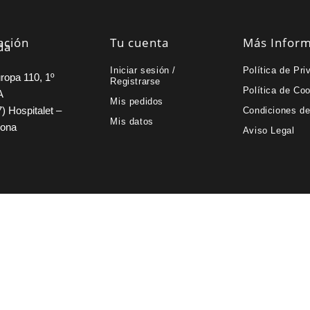
ación
Tu cuenta
Más Infor
da
Iniciar sesión /
Política de Pri
ropa 110, 1º
Registrarse
Política de Co
A
Mis pedidos
) Hospitalet –
Condiciones d
Mis datos
lona
Aviso Legal