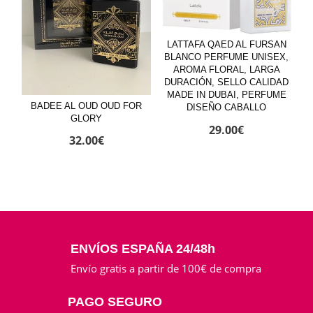
LATTAFA QAED AL FURSAN
BLANCO PERFUME UNISEX,
AROMA FLORAL, LARGA
DURACIÓN, SELLO CALIDAD
MADE IN DUBAI, PERFUME
BADEE AL OUD OUD FOR
DISEÑO CABALLO
GLORY
29.00
€
32.00
€
ENVÍOS ESPAÑA 24/48h
Envío gratis a partir de 100€ de compra
PAGO SEGURO