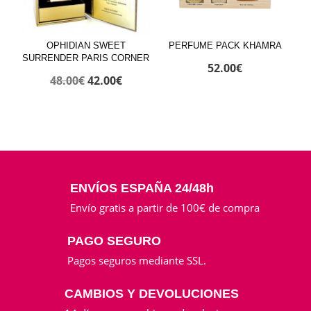
OPHIDIAN SWEET
PERFUME PACK KHAMRA
SURRENDER PARIS CORNER
52.00
€
El
El
48.00
€
42.00
€
precio
precio
original
actual
era:
es:
48.00€.
42.00€.
ENVÍOS ESPAÑA 24/48h
Envío gratis a partir de 100€ de compra
PAGO SEGURO
Pagos seguros mediante SSL.
CAMBIOS Y DEVOLUCIONES