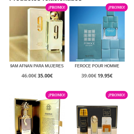
¡PROMO!
¡PROMO!
9AM AFNAN PARA MUJERES
FEROCE POUR HOMME
El
El
El
El
46.00
€
35.00
€
39.00
€
19.95
€
precio
precio
precio
precio
original
actual
original
actual
¡PROMO!
¡PROMO!
era:
es:
era:
es:
46.00€.
35.00€.
39.00€.
19.95€.