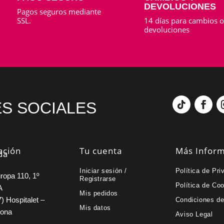
DEVOLUCIONES
Pagos seguros mediante
SSL.
14 días para cambios 
devoluciones
S SOCIALES
ación
Tu cuenta
Más Infor
da
Iniciar sesión /
Política de Pri
ropa 110, 1º
Registrarse
Política de Co
A
Mis pedidos
) Hospitalet –
Condiciones d
Mis datos
lona
Aviso Legal