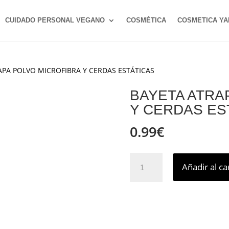
CUIDADO PERSONAL VEGANO
COSMÉTICA
COSMETICA YA
APA POLVO MICROFIBRA Y CERDAS ESTÁTICAS
BAYETA ATRA
Y CERDAS ES
0.99
€
BAYETA
Añadir al ca
ATRAPA
POLVO
MICROFIBRA
Y
CERDAS
ESTÁTICAS