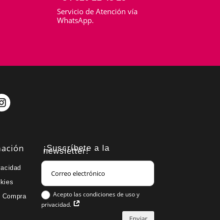
Servicio de Atención vía
o
WhatsApp.
mación
¡Suscríbete a la
newsletter!
vacidad
okies
Acepto las condiciones de uso y
e Compra
privacidad.
Enviar