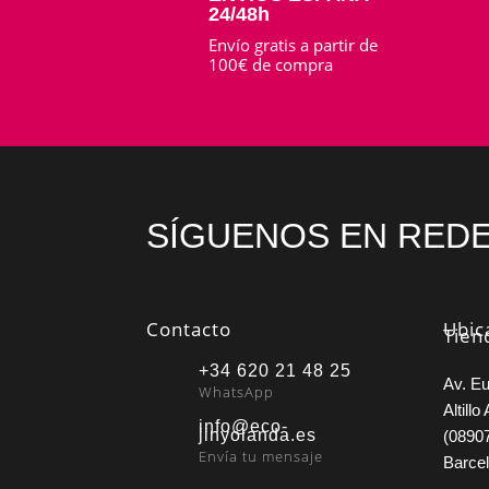
24/48h
Envío gratis a partir de
100€ de compra
SÍGUENOS EN REDE
Contacto
Ubic
Tien
+34 620 21 48 25
Av. Eu
WhatsApp
Altillo 
info@eco-
jinyolanda.es
(08907
Envía tu mensaje
Barce